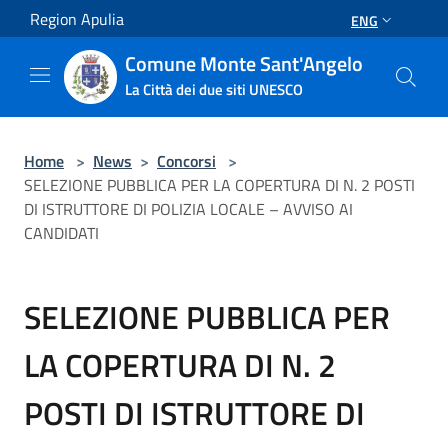
Salta al contenuto principale
Region Apulia
ENG
Comune Monte Sant'Angelo
La Città dei due siti UNESCO
Home
>
News
>
Concorsi
>
SELEZIONE PUBBLICA PER LA COPERTURA DI N. 2 POSTI
DI ISTRUTTORE DI POLIZIA LOCALE – AVVISO AI
CANDIDATI
SELEZIONE PUBBLICA PER
LA COPERTURA DI N. 2
POSTI DI ISTRUTTORE DI