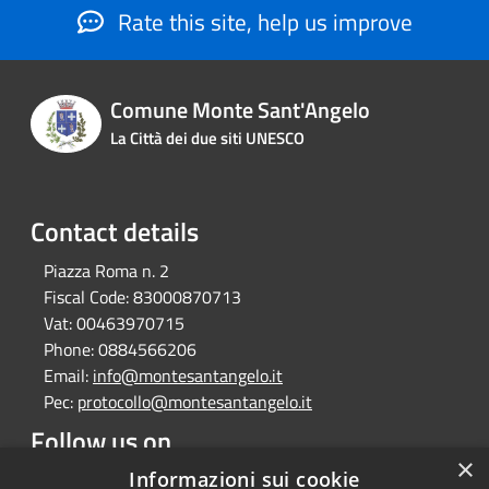
Rate this site, help us improve
Comune Monte Sant'Angelo
La Città dei due siti UNESCO
Contact details
Piazza Roma n. 2
Fiscal Code:
83000870713
Vat:
00463970715
Phone:
0884566206
Email:
info@montesantangelo.it
Pec:
protocollo@montesantangelo.it
Follow us on
×
Informazioni sui cookie
Facebook
Youtube
Instagram
Telegram
Whatsapp