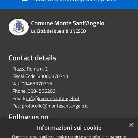
Comune Monte Sant'Angelo
La Città dei due siti UNESCO
Contact details
Piazza Roma n. 2
Fiscal Code:
83000870713
Vat:
00463970715
Phone:
0884566206
Email:
info@montesantangelo.it
Pec:
protocollo@montesantangelo.it
Follow us on
×
Facebook
Youtube
Instagram
Telegram
Whatsapp
Informazioni sui cookie
Questo sito web utilizza cookie tecnici e assimilati strettamente