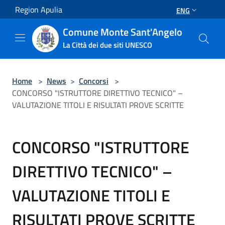
Salta al contenuto principale
Region Apulia
ENG
Comune Monte Sant'Angelo
La Città dei due siti UNESCO
Home
>
News
>
Concorsi
>
CONCORSO "ISTRUTTORE DIRETTIVO TECNICO" –
VALUTAZIONE TITOLI E RISULTATI PROVE SCRITTE
CONCORSO "ISTRUTTORE
DIRETTIVO TECNICO" –
VALUTAZIONE TITOLI E
RISULTATI PROVE SCRITTE