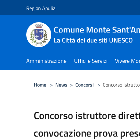
Salta al contenuto principale
Region Apulia
Comune Monte Sant'An
La Città dei due siti UNESCO
Amministrazione
Uffici e Servizi
Vivere Mo
Home
>
News
>
Concorsi
>
Concorso istrutto
Concorso istruttore diret
convocazione prova prese