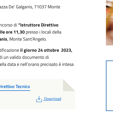
azza De' Galganis, 71037 Monte
oncorso di
“Istruttore Direttivo
lle ore 11,30
presso i locali della
anis
, Monte Sant’Angelo.
ntificazione
il giorno 24 ottobre 2023,
i di un valido documento di
a data e nell’orario precisato è intesa
irettivo Tecnico
PDF
Download