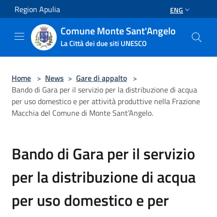
Salta al contenuto principale
Region Apulia
ENG
Comune Monte Sant'Angelo
La Città dei due siti UNESCO
Home
>
News
>
Gare di appalto
>
Bando di Gara per il servizio per la distribuzione di acqua
per uso domestico e per attività produttive nella Frazione
Macchia del Comune di Monte Sant’Angelo.
Bando di Gara per il servizio
per la distribuzione di acqua
per uso domestico e per