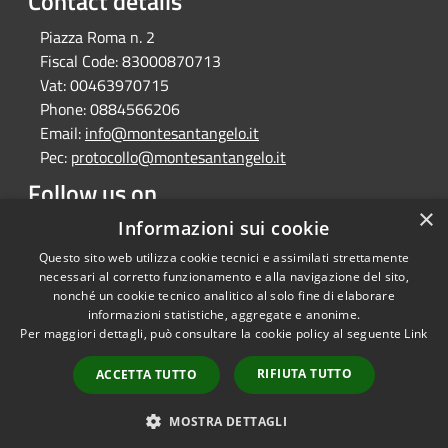
Contact details
Piazza Roma n. 2
Fiscal Code:
83000870713
Vat:
00463970715
Phone:
0884566206
Email:
info@montesantangelo.it
Pec:
protocollo@montesantangelo.it
Follow us on
×
Facebook
Youtube
Instagram
Telegram
Whatsapp
Informazioni sui cookie
Questo sito web utilizza cookie tecnici e assimilati strettamente
necessari al corretto funzionamento e alla navigazione del sito,
nonché un cookie tecnico analitico al solo fine di elaborare
informazioni statistiche, aggregate e anonime.
RSS
Copyright © 2026 • Comune
Per maggiori dettagli, può consultare la cookie policy al seguente
Link
Accessibility
Monte Sant'Angelo • Powered
Privacy
Municipium
Admin
by
•
RIFIUTA TUTTO
ACCETTA TUTTO
Cookie
access
Sitemap
MOSTRA DETTAGLI