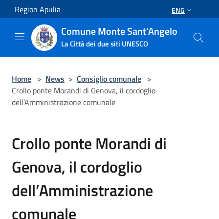
Salta al contenuto principale
Region Apulia
ENG
Comune Monte Sant'Angelo
La Città dei due siti UNESCO
Home
>
News
>
Consiglio comunale
>
Crollo ponte Morandi di Genova, il cordoglio
dell’Amministrazione comunale
Crollo ponte Morandi di
Genova, il cordoglio
dell’Amministrazione
comunale