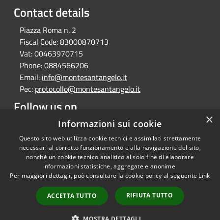
Contact details
Piazza Roma n. 2
Fiscal Code:
83000870713
Vat:
00463970715
Phone:
0884566206
Email:
info@montesantangelo.it
Pec:
protocollo@montesantangelo.it
Follow us on
×
Facebook
Youtube
Instagram
Telegram
Whatsapp
Informazioni sui cookie
Questo sito web utilizza cookie tecnici e assimilati strettamente
necessari al corretto funzionamento e alla navigazione del sito,
nonché un cookie tecnico analitico al solo fine di elaborare
informazioni statistiche, aggregate e anonime.
RSS
Copyright © 2026 • Comune
Per maggiori dettagli, può consultare la cookie policy al seguente
Link
Accessibility
Monte Sant'Angelo • Powered
Privacy
Municipium
Admin
by
•
RIFIUTA TUTTO
ACCETTA TUTTO
Cookie
access
Sitemap
MOSTRA DETTAGLI