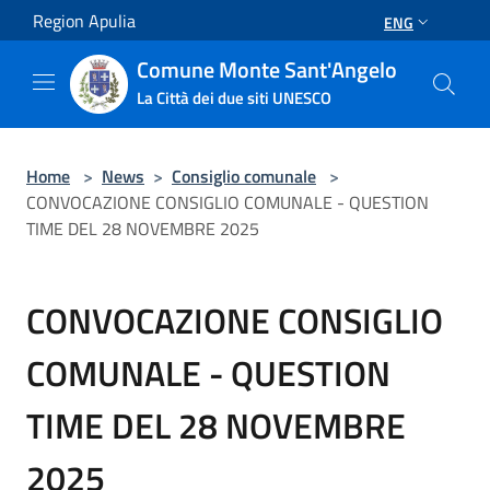
Salta al contenuto principale
Region Apulia
ENG
Comune Monte Sant'Angelo
La Città dei due siti UNESCO
Home
>
News
>
Consiglio comunale
>
CONVOCAZIONE CONSIGLIO COMUNALE - QUESTION
TIME DEL 28 NOVEMBRE 2025
CONVOCAZIONE CONSIGLIO
COMUNALE - QUESTION
TIME DEL 28 NOVEMBRE
2025