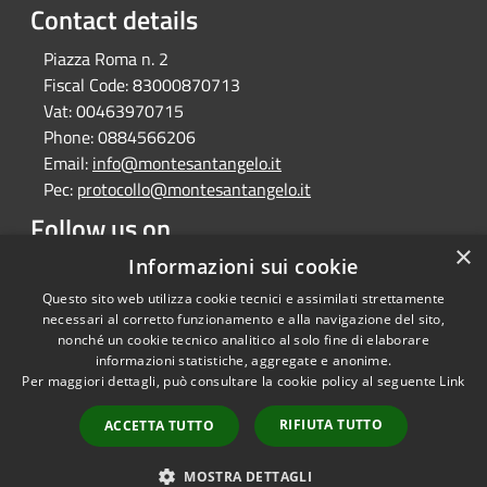
Contact details
Piazza Roma n. 2
Fiscal Code:
83000870713
Vat:
00463970715
Phone:
0884566206
Email:
info@montesantangelo.it
Pec:
protocollo@montesantangelo.it
Follow us on
×
Informazioni sui cookie
Facebook
Youtube
Instagram
Telegram
Whatsapp
Questo sito web utilizza cookie tecnici e assimilati strettamente
necessari al corretto funzionamento e alla navigazione del sito,
nonché un cookie tecnico analitico al solo fine di elaborare
informazioni statistiche, aggregate e anonime.
RSS
Copyright © 2026 • Comune
Per maggiori dettagli, può consultare la cookie policy al seguente
Link
Accessibility
Monte Sant'Angelo • Powered
Privacy
Municipium
Admin
by
•
RIFIUTA TUTTO
ACCETTA TUTTO
Cookie
access
Sitemap
MOSTRA DETTAGLI