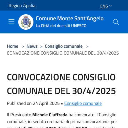
Salta al contenuto principale
Region Apulia
ENG
Comune Monte Sant'Angelo
La Città dei due siti UNESCO
Home
>
News
>
Consiglio comunale
>
CONVOCAZIONE CONSIGLIO COMUNALE DEL 30/4/2025
CONVOCAZIONE CONSIGLIO
COMUNALE DEL 30/4/2025
Published on 24 April 2025 •
Consiglio comunale
Il Presidente
Michele Ciuffreda
ha convocato il Consiglio
comunale, in seduta ordinaria di prima convocazione per