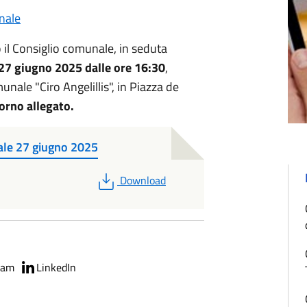
nale
il Consiglio comunale, in seduta
27 giugno 2025 dalle ore 16:30
,
unale "Ciro Angelillis", in Piazza de
iorno allegato.
le 27 giugno 2025
PDF
Download
ram
LinkedIn