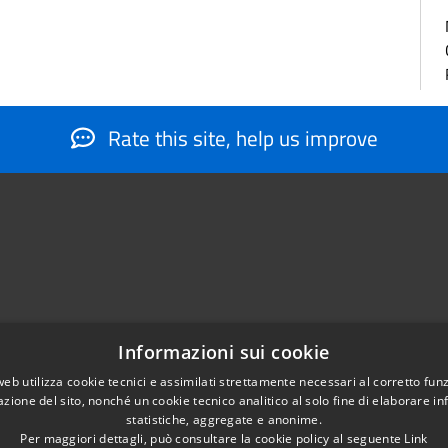
Rate this site, help us improve
Informazioni sui cookie
web utilizza cookie tecnici e assimilati strettamente necessari al corretto fu
884566206
azione del sito, nonché un cookie tecnico analitico al solo fine di elaborare i
nfo@montesantangelo.it
statistiche, aggregate e anonime.
tocollo@montesantangelo.it
Per maggiori dettagli, può consultare la cookie policy al seguente
Link