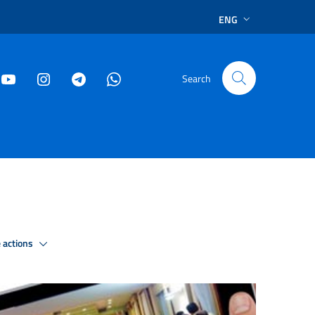
ENG
Search
 actions