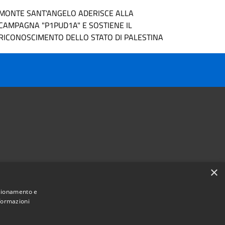
MONTE SANT'ANGELO ADERISCE ALLA
CAMPAGNA "P1PUD1A" E SOSTIENE IL
RICONOSCIMENTO DELLO STATO DI PALESTINA
×
Follow us on
nzionamento e
Facebook
Youtube
Instagram
Telegram
Whatsapp
nformazioni