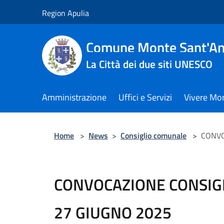
Salta al contenuto principale
Region Apulia
Comune Monte Sant'An
La Città dei due siti UNESCO
Amministrazione
Uffici e Servizi
Vivere Mo
Home
>
News
>
Consiglio comunale
>
CONVO
CONVOCAZIONE CONSIG
27 GIUGNO 2025