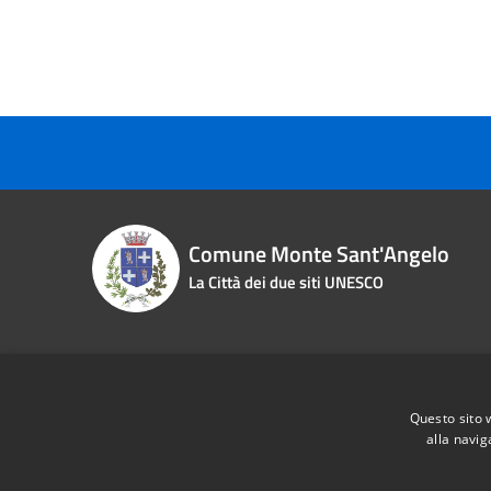
Comune Monte Sant'Angelo
La Città dei due siti UNESCO
Contact details
Questo sito 
Piazza Roma n. 2
Phone:
0
alla navig
Fiscal Code:
83000870713
Email:
i
Vat:
00463970715
Pec:
pro