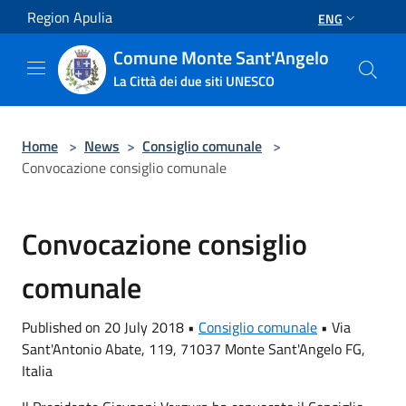
Salta al contenuto principale
Region Apulia
ENG
Comune Monte Sant'Angelo
La Città dei due siti UNESCO
Home
>
News
>
Consiglio comunale
>
Convocazione consiglio comunale
Convocazione consiglio
comunale
Published on 20 July 2018 •
Consiglio comunale
•
Via
Sant'Antonio Abate, 119, 71037 Monte Sant'Angelo FG,
Italia