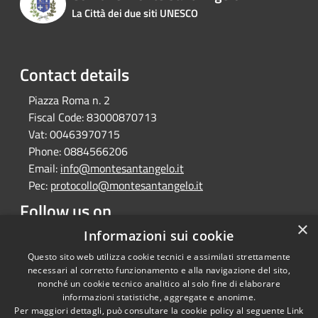
La Città dei due siti UNESCO
Contact details
Piazza Roma n. 2
Fiscal Code:
83000870713
Vat:
00463970715
Phone:
0884566206
Email:
info@montesantangelo.it
Pec:
protocollo@montesantangelo.it
Follow us on
×
Facebook
Youtube
Instagram
Telegram
Whatsapp
Informazioni sui cookie
Questo sito web utilizza cookie tecnici e assimilati strettamente
necessari al corretto funzionamento e alla navigazione del sito,
nonché un cookie tecnico analitico al solo fine di elaborare
informazioni statistiche, aggregate e anonime.
RSS
Copyright © 2026 • Comune
Per maggiori dettagli, può consultare la cookie policy al seguente
Link