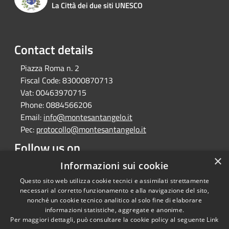
La Città dei due siti UNESCO
Contact details
Piazza Roma n. 2
Fiscal Code:
83000870713
Vat:
00463970715
Phone:
0884566206
Email:
info@montesantangelo.it
Pec:
protocollo@montesantangelo.it
Follow us on
×
Facebook
Youtube
Instagram
Telegram
Whatsapp
Informazioni sui cookie
Questo sito web utilizza cookie tecnici e assimilati strettamente
necessari al corretto funzionamento e alla navigazione del sito,
nonché un cookie tecnico analitico al solo fine di elaborare
informazioni statistiche, aggregate e anonime.
RSS
Copyright © 2026 • Comune
Per maggiori dettagli, può consultare la cookie policy al seguente
Link
Accessibility
Monte Sant'Angelo • Powered