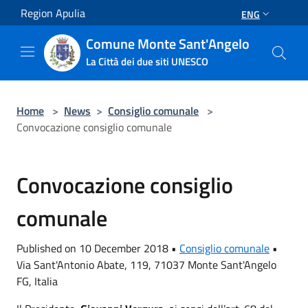
Salta al contenuto principale
Region Apulia
ENG
Comune Monte Sant'Angelo
La Città dei due siti UNESCO
Home
>
News
>
Consiglio comunale
>
Convocazione consiglio comunale
Convocazione consiglio
comunale
Published on 10 December 2018 •
Consiglio comunale
•
Via Sant'Antonio Abate, 119, 71037 Monte Sant'Angelo
FG, Italia