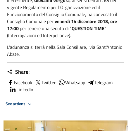
Il Presidente,
Giovanni Vergura
, ai sensi dell’art. 68 del
vigente Regolamento per l’Organizzazione ed il
Funzionamento del Consiglio Comunale, ha convocato il
Consiglio Comunale per
venerdì 14 dicembre 2018, ore
17:00
per tenere una seduta di “
QUESTION TIME
”
(Interrogazioni ed Interpellanze).
L’adunanza si terrà nella Sala Consiliare, via Sant'Antonio
Abate.
Share:
Facebook
Twitter
Whatsapp
Telegram
LinkedIn
See actions