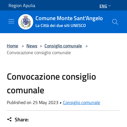
Salta al contenuto principale
Region Apulia
ENG
Comune Monte Sant'Angelo
La Città dei due siti UNESCO
Home
>
News
>
Consiglio comunale
>
Convocazione consiglio comunale
Convocazione consiglio
comunale
Published on 25 May 2023 •
Consiglio comunale
Share: