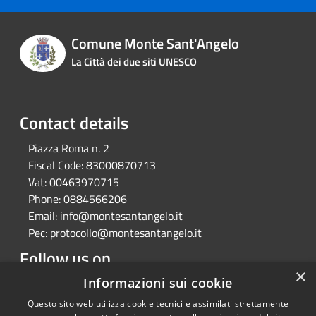
Comune Monte Sant'Angelo
La Città dei due siti UNESCO
Contact details
Piazza Roma n. 2
Fiscal Code:
83000870713
Vat:
00463970715
Phone:
0884566206
Email:
info@montesantangelo.it
Pec:
protocollo@montesantangelo.it
Follow us on
×
Informazioni sui cookie
Facebook
Youtube
Instagram
Telegram
Whatsapp
Questo sito web utilizza cookie tecnici e assimilati strettamente