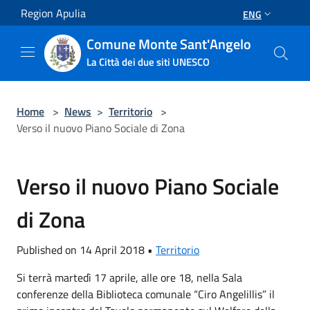
Salta al contenuto principale
Region Apulia
ENG
Comune Monte Sant'Angelo
La Città dei due siti UNESCO
Home
>
News
>
Territorio
>
Verso il nuovo Piano Sociale di Zona
Verso il nuovo Piano Sociale
di Zona
Published on 14 April 2018 •
Territorio
Si terrà martedì 17 aprile, alle ore 18, nella Sala
conferenze della Biblioteca comunale “Ciro Angelillis” il