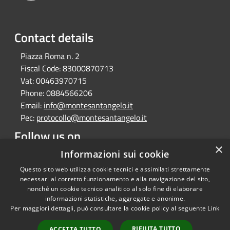
Contact details
Piazza Roma n. 2
Fiscal Code:
83000870713
Vat:
00463970715
Phone:
0884566206
Email:
info@montesantangelo.it
Pec:
protocollo@montesantangelo.it
Follow us on
×
Facebook
Youtube
Instagram
Telegram
Whatsapp
Informazioni sui cookie
Questo sito web utilizza cookie tecnici e assimilati strettamente
necessari al corretto funzionamento e alla navigazione del sito,
nonché un cookie tecnico analitico al solo fine di elaborare
informazioni statistiche, aggregate e anonime.
RSS
Copyright © 2026 • Comune
Per maggiori dettagli, può consultare la cookie policy al seguente
Link
Accessibility
Monte Sant'Angelo • Powered
Privacy
Municipium
Admin
by
•
RIFIUTA TUTTO
ACCETTA TUTTO