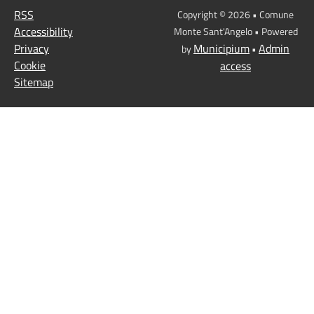
RSS
Copyright © 2026 • Comune
Accessibility
Monte Sant'Angelo • Powered
Privacy
Municipium
Admin
by
•
Cookie
access
Sitemap