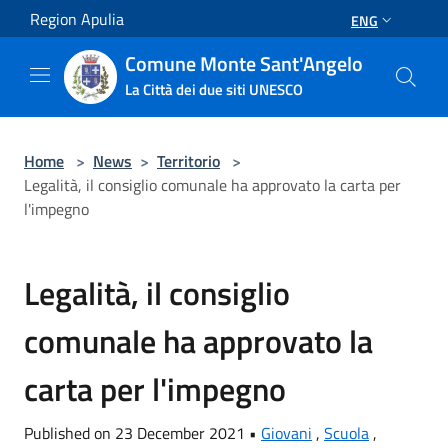
Salta al contenuto principale
Region Apulia
ENG
Comune Monte Sant'Angelo
La Città dei due siti UNESCO
Home
>
News
>
Territorio
>
Legalità, il consiglio comunale ha approvato la carta per
l'impegno
Legalità, il consiglio
comunale ha approvato la
carta per l'impegno
Published on 23 December 2021 •
Giovani
,
Scuola
,