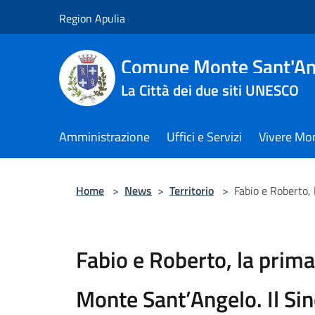
Salta al contenuto principale
Region Apulia
Comune Monte Sant'An
La Città dei due siti UNESCO
Amministrazione
Uffici e Servizi
Vivere Mo
Home
>
News
>
Territorio
>
Fabio e Roberto, 
Fabio e Roberto, la prima 
Monte Sant’Angelo. Il Si