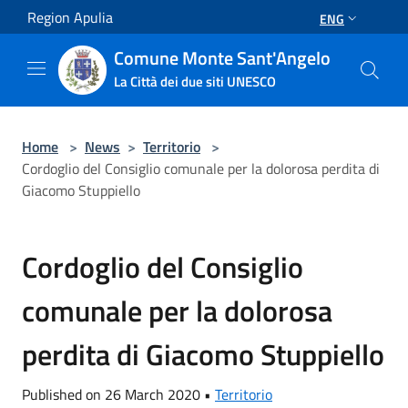
Salta al contenuto principale
Region Apulia
ENG
Comune Monte Sant'Angelo
La Città dei due siti UNESCO
Home
>
News
>
Territorio
>
Cordoglio del Consiglio comunale per la dolorosa perdita di
Giacomo Stuppiello
Cordoglio del Consiglio
comunale per la dolorosa
perdita di Giacomo Stuppiello
Published on 26 March 2020 •
Territorio