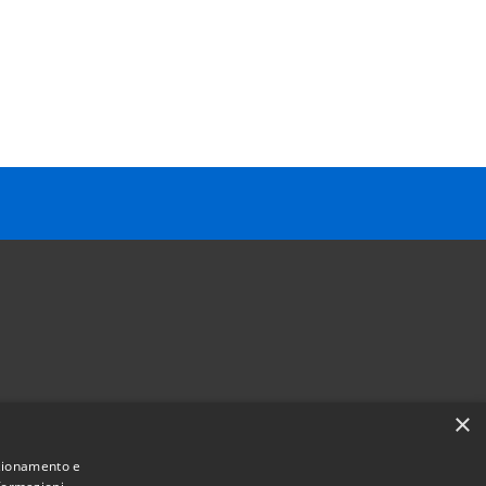
×
Follow us on
nzionamento e
Facebook
Youtube
Instagram
Telegram
Whatsapp