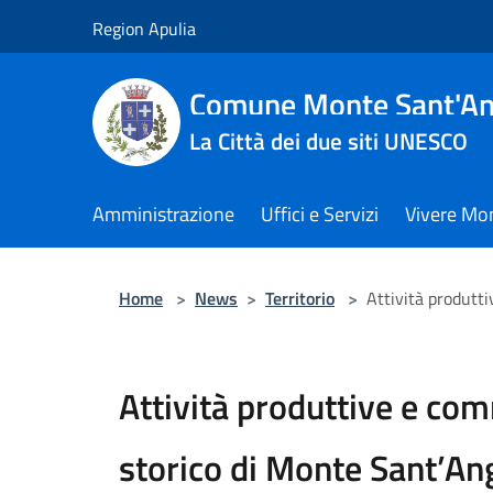
Salta al contenuto principale
Region Apulia
Comune Monte Sant'An
La Città dei due siti UNESCO
Amministrazione
Uffici e Servizi
Vivere Mo
Home
>
News
>
Territorio
>
Attività produtt
Attività produttive e com
storico di Monte Sant’An