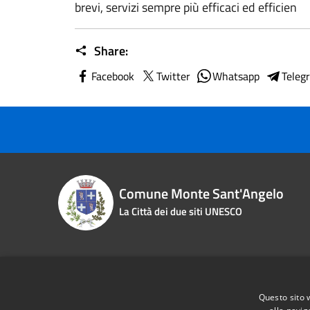
brevi, servizi sempre più efficaci ed efficien
Share:
Facebook
Twitter
Whatsapp
Teleg
Comune Monte Sant'Angelo
La Città dei due siti UNESCO
Contact details
Questo sito 
Piazza Roma n. 2
Phone:
0