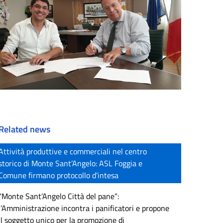
Related news
Attività produttive e commerciali nel centro
storico di Monte Sant’Angelo: ASL Foggia e
Comune firmano protocollo d’intesa
“Monte Sant’Angelo Città del pane”:
l’Amministrazione incontra i panificatori e propone
il soggetto unico per la promozione di