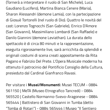
(Tornerà a interpretare il ruolo di San Michele), Luca
Gaudiano (Lucifero), Martina Bianca Cenere (Maria),
Sharon Alessandri (demone Lamia), con la partecipazione
di Giosuè Tortorelli (nel ruolo di Dio). Quattro le novità del
cast: Lorenzo Tognocchi (San Gabriele), Enrico D’Amore
(San Giovanni), Massimiliano Lombardi (San Raffaele) e
Danilo Giannini (demone Leviathan). La durata dello
spettacolo è di circa 80 minuti e la rappresentazione,
eseguita rigorosamente live, sarà arricchita da splendidi e
originali costumi di scena creati appositamente da Rita
Pagano e Fabrizio Del Prete. L'Opera Musicale moderna ha
ottenuto il patrocinio del Pontificio Consiglio della Cultura,
presieduto dal Cardinal Gianfranco Ravasi.
Per visitare i
Musei/Monumenti
: Musei TECUM - 0884
561150 | MeTA (Museo Etnografico Tancredi) - 0884
565520 | Castello Normanno-Svevo-Aragonese - 0884
565444 | Battistero di San Giovanni in Tumba (detto
“Tomba di Rotari”) - 0884 565444 | Museo “Il Sentiero