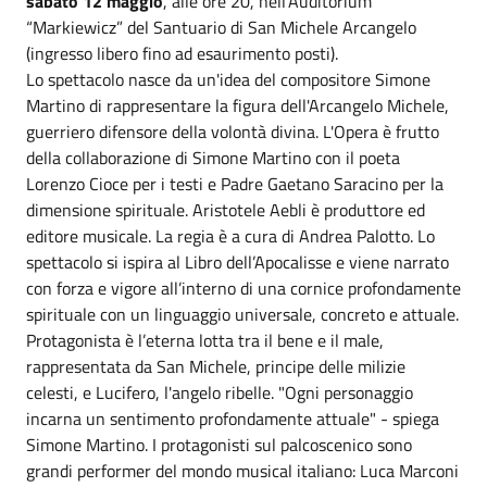
sabato 12 maggio
, alle ore 20, nell’Auditorium
“Markiewicz” del Santuario di San Michele Arcangelo
(ingresso libero fino ad esaurimento posti).
Lo spettacolo nasce da un'idea del compositore Simone
Martino di rappresentare la figura dell'Arcangelo Michele,
guerriero difensore della volontà divina.
L'Opera è frutto
della collaborazione di Simone Martino con il poeta
Lorenzo Cioce per i testi e Padre Gaetano Saracino per la
dimensione spirituale. Aristotele Aebli è produttore ed
editore musicale. La regia è a cura di Andrea Palotto. Lo
spettacolo si ispira al Libro dell’Apocalisse e viene narrato
con forza e vigore all’interno di una cornice profondamente
spirituale con un linguaggio universale, concreto e attuale.
Protagonista è l’eterna lotta tra il bene e il male,
rappresentata da San Michele, principe delle milizie
celesti, e Lucifero, l'angelo ribelle. "Ogni personaggio
incarna un sentimento profondamente attuale" - spiega
Simone Martino. I protagonisti sul palcoscenico sono
grandi performer del mondo musical italiano: Luca Marconi