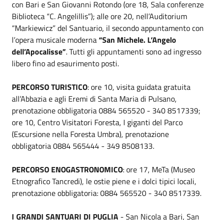
con Bari e San Giovanni Rotondo (ore 18, Sala conferenze
Biblioteca “C. Angelillis”); alle ore 20, nell’Auditorium
“Markiewicz” del Santuario, il secondo appuntamento con
l’opera musicale moderna
“San Michele. L’Angelo
dell’Apocalisse”
. Tutti gli appuntamenti sono ad ingresso
libero fino ad esaurimento posti.
PERCORSO TURISTICO
: ore 10, visita guidata gratuita
all’Abbazia e agli Eremi di Santa Maria di Pulsano,
prenotazione obbligatoria 0884 565520 - 340 8517339;
ore 10, Centro Visitatori Foresta, I giganti del Parco
(Escursione nella Foresta Umbra), prenotazione
obbligatoria 0884 565444 - 349 8508133.
PERCORSO ENOGASTRONOMICO
: ore 17, MeTa (Museo
Etnografico Tancredi), le ostie piene e i dolci tipici locali,
prenotazione obbligatoria: 0884 565520 - 340 8517339.
I GRANDI SANTUARI DI PUGLIA
- San Nicola a Bari, San