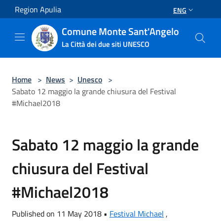
Salta al contenuto principale
Region Apulia
ENG
Comune Monte Sant'Angelo
La Città dei due siti UNESCO
Home
>
News
>
Unesco
>
Sabato 12 maggio la grande chiusura del Festival
#Michael2018
Sabato 12 maggio la grande
chiusura del Festival
#Michael2018
Published on 11 May 2018 •
Festival Michael
,