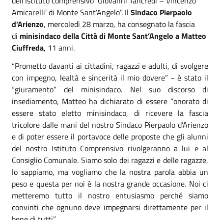
dell’Istituto comprensivo ‘Giovanni Tancredi – Vincenzo
Amicarelli’ di Monte Sant’Angelo”. Il
Sindaco Pierpaolo
d’Arienzo
, mercoledì 28 marzo, ha consegnato la fascia
di
minisindaco della Città di Monte Sant’Angelo a
Matteo
Ciuffreda
, 11 anni.
“Prometto davanti ai cittadini, ragazzi e adulti, di svolgere
con impegno, lealtà e sincerità il mio dovere” - è stato il
“giuramento” del minisindaco. Nel suo discorso di
insediamento, Matteo ha dichiarato di essere “onorato di
essere stato eletto minisindaco, di ricevere la fascia
tricolore dalle mani del nostro Sindaco Pierpaolo d’Arienzo
e di poter essere il portavoce delle proposte che gli alunni
del nostro Istituto Comprensivo rivolgeranno a lui e al
Consiglio Comunale. Siamo solo dei ragazzi e delle ragazze,
lo sappiamo, ma vogliamo che la nostra parola abbia un
peso e questa per noi è la nostra grande occasione. Noi ci
metteremo tutto il nostro entusiasmo perché siamo
convinti che ognuno deve impegnarsi direttamente per il
bene di tutti”.