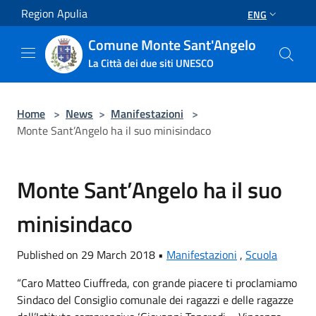
Salta al contenuto principale
Region Apulia
ENG
Comune Monte Sant'Angelo
La Città dei due siti UNESCO
Home
>
News
>
Manifestazioni
>
Monte Sant’Angelo ha il suo minisindaco
Monte Sant’Angelo ha il suo
minisindaco
Published on 29 March 2018 •
Manifestazioni
,
Scuola
“Caro Matteo Ciuffreda, con grande piacere ti proclamiamo
Sindaco del Consiglio comunale dei ragazzi e delle ragazze