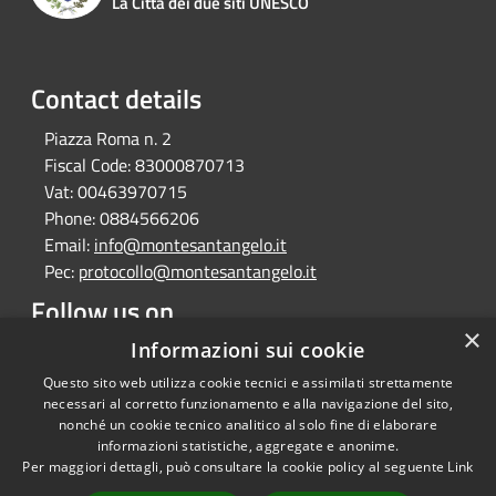
La Città dei due siti UNESCO
Contact details
Piazza Roma n. 2
Fiscal Code:
83000870713
Vat:
00463970715
Phone:
0884566206
Email:
info@montesantangelo.it
Pec:
protocollo@montesantangelo.it
Follow us on
×
Facebook
Youtube
Instagram
Telegram
Whatsapp
Informazioni sui cookie
Questo sito web utilizza cookie tecnici e assimilati strettamente
necessari al corretto funzionamento e alla navigazione del sito,
nonché un cookie tecnico analitico al solo fine di elaborare
informazioni statistiche, aggregate e anonime.
RSS
Copyright © 2026 • Comune
Per maggiori dettagli, può consultare la cookie policy al seguente
Link
Accessibility
Monte Sant'Angelo • Powered