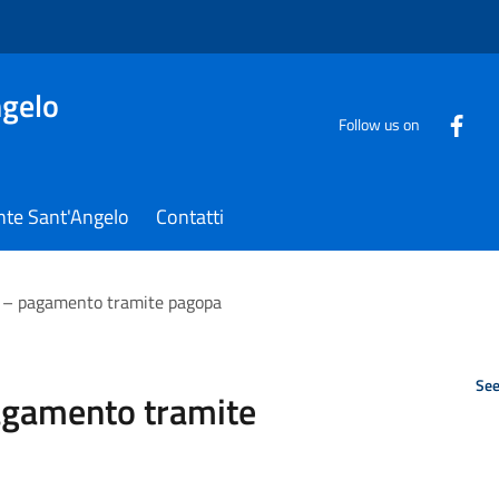
gelo
Follow us on
nte Sant'Angelo
Contatti
o – pagamento tramite pagopa
See
pagamento tramite