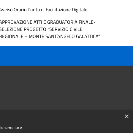
Avviso Orario Punto di Facilitazione Digitale
APPROVAZIONE ATTI E GRADUATORIA FINALE-
SELEZIONE PROGETTO “SERVIZIO CIVILE
REGIONALE – MONTE SANT’ANGELO GALATTICA”
×
Follow us on
nzionamento e
Facebook
Youtube
Instagram
Telegram
Whatsapp