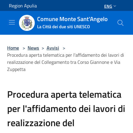
Salta al contenuto principale
Region Apulia
ENG
Comune Monte Sant'Angelo
La Città dei due siti UNESCO
Home
>
News
>
Avvisi
>
Procedura aperta telematica per l'affidamento dei lavori di
realizzazione del Collegamento tra Corso Giannone e Via
Zuppetta
Procedura aperta telematica
per l'affidamento dei lavori di
realizzazione del