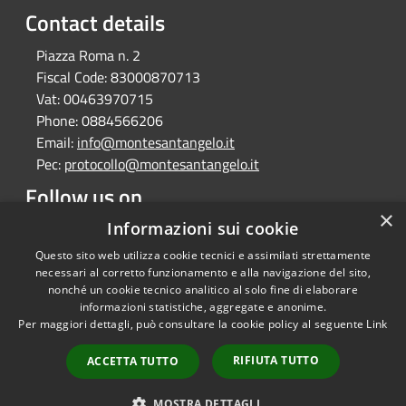
Contact details
Piazza Roma n. 2
Fiscal Code:
83000870713
Vat:
00463970715
Phone:
0884566206
Email:
info@montesantangelo.it
Pec:
protocollo@montesantangelo.it
Follow us on
×
Facebook
Youtube
Instagram
Telegram
Whatsapp
Informazioni sui cookie
Questo sito web utilizza cookie tecnici e assimilati strettamente
necessari al corretto funzionamento e alla navigazione del sito,
nonché un cookie tecnico analitico al solo fine di elaborare
informazioni statistiche, aggregate e anonime.
RSS
Copyright © 2026 • Comune
Per maggiori dettagli, può consultare la cookie policy al seguente
Link
Accessibility
Monte Sant'Angelo • Powered
Privacy
Municipium
Admin
by
•
RIFIUTA TUTTO
ACCETTA TUTTO
Cookie
access
Sitemap
MOSTRA DETTAGLI