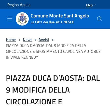
Salta al contenuto principale
Region Apulia
ENG
Comune Monte Sant'Angelo
La Città dei due siti UNESCO
Home
>
News
>
Avvisi
>
PIAZZA DUCA D’AOSTA: DAL 9 MODIFICA DELLA
CIRCOLAZIONE E SPOSTAMENTO CAPOLINEA AUTOBUS
IN VIALE KENNEDY
PIAZZA DUCA D’AOSTA: DAL
9 MODIFICA DELLA
CIRCOLAZIONE E