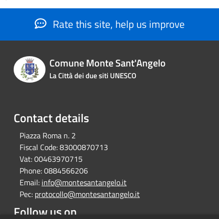
Rate this site, help us improve
Comune Monte Sant'Angelo
La Città dei due siti UNESCO
Contact details
Piazza Roma n. 2
Fiscal Code:
83000870713
Vat:
00463970715
Phone:
0884566206
Email:
info@montesantangelo.it
Pec:
protocollo@montesantangelo.it
Follow us on