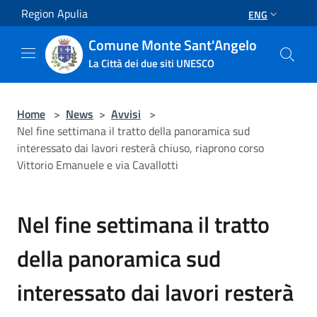
Salta al contenuto principale
Region Apulia
ENG
Comune Monte Sant'Angelo
La Città dei due siti UNESCO
Home
>
News
>
Avvisi
>
Nel fine settimana il tratto della panoramica sud
interessato dai lavori resterà chiuso, riaprono corso
Vittorio Emanuele e via Cavallotti
Nel fine settimana il tratto
della panoramica sud
interessato dai lavori resterà