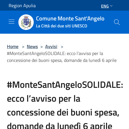
Salta al contenuto principale
Region Apulia
ENG
Comune Monte Sant'Angelo
La Città dei due siti UNESCO
Home
>
News
>
Avvisi
>
#MonteSantAngeloSOLIDALE: ecco l’avviso per la
concessione dei buoni spesa, domande da lunedì 6 aprile
#MonteSantAngeloSOLIDALE:
ecco l’avviso per la
concessione dei buoni spesa,
domande da lunedì 6 aprile