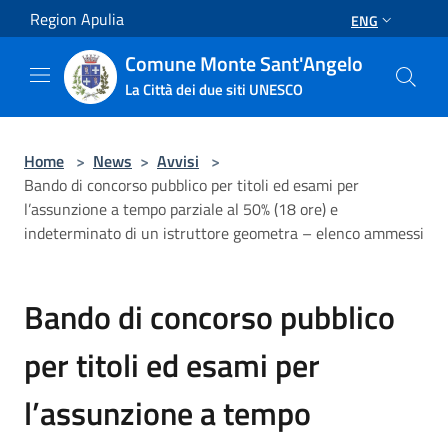
Salta al contenuto principale
Region Apulia
ENG
Comune Monte Sant'Angelo
La Città dei due siti UNESCO
Home
>
News
>
Avvisi
>
Bando di concorso pubblico per titoli ed esami per
l’assunzione a tempo parziale al 50% (18 ore) e
indeterminato di un istruttore geometra – elenco ammessi
Bando di concorso pubblico
per titoli ed esami per
l’assunzione a tempo