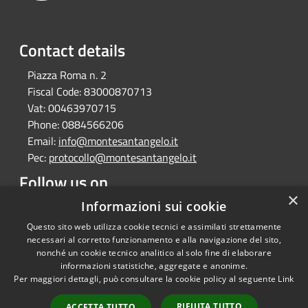
Contact details
Piazza Roma n. 2
Fiscal Code:
83000870713
Vat:
00463970715
Phone:
0884566206
Email:
info@montesantangelo.it
Pec:
protocollo@montesantangelo.it
Follow us on
×
Facebook
Youtube
Instagram
Telegram
Whatsapp
Informazioni sui cookie
Questo sito web utilizza cookie tecnici e assimilati strettamente
necessari al corretto funzionamento e alla navigazione del sito,
nonché un cookie tecnico analitico al solo fine di elaborare
informazioni statistiche, aggregate e anonime.
RSS
Copyright © 2026 • Comune
Per maggiori dettagli, può consultare la cookie policy al seguente
Link
Accessibility
Monte Sant'Angelo • Powered
Privacy
Municipium
Admin
by
•
RIFIUTA TUTTO
ACCETTA TUTTO