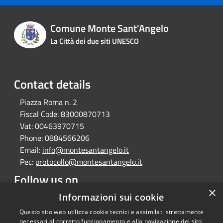
Comune Monte Sant'Angelo
La Città dei due siti UNESCO
Contact details
Piazza Roma n. 2
Fiscal Code:
83000870713
Vat:
00463970715
Phone:
0884566206
Email:
info@montesantangelo.it
Pec:
protocollo@montesantangelo.it
Follow us on
×
Facebook
Youtube
Instagram
Telegram
Whatsapp
Informazioni sui cookie
Questo sito web utilizza cookie tecnici e assimilati strettamente
necessari al corretto funzionamento e alla navigazione del sito,