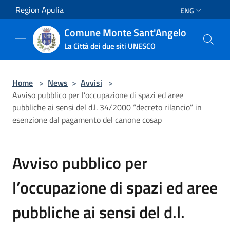
Salta al contenuto principale
Region Apulia
ENG
Comune Monte Sant'Angelo
La Città dei due siti UNESCO
Home
>
News
>
Avvisi
>
Avviso pubblico per l’occupazione di spazi ed aree
pubbliche ai sensi del d.l. 34/2000 “decreto rilancio” in
esenzione dal pagamento del canone cosap
Avviso pubblico per
l’occupazione di spazi ed aree
pubbliche ai sensi del d.l.