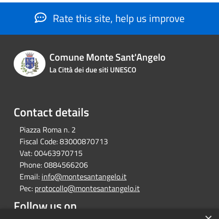
Rate this site, help us improve
Comune Monte Sant'Angelo
La Città dei due siti UNESCO
Contact details
Piazza Roma n. 2
Fiscal Code:
83000870713
Vat:
00463970715
Phone:
0884566206
Email:
info@montesantangelo.it
Pec:
protocollo@montesantangelo.it
Follow us on
×