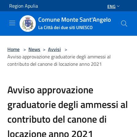
Salta al contenuto principale
Region Apulia
ENG
Comune Monte Sant'Angelo
La Città dei due siti UNESCO
Home
>
News
>
Avvisi
>
Avviso approvazione graduatorie degli ammessi al
contributo del canone di locazione anno 2021
Avviso approvazione
graduatorie degli ammessi al
contributo del canone di
locazione anno 2021