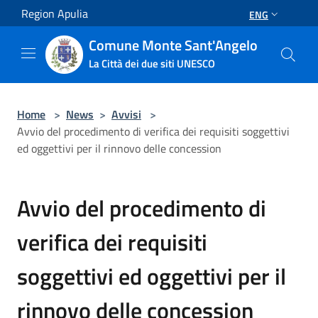
Salta al contenuto principale
Region Apulia
ENG
Comune Monte Sant'Angelo
La Città dei due siti UNESCO
Home
>
News
>
Avvisi
>
Avvio del procedimento di verifica dei requisiti soggettivi
ed oggettivi per il rinnovo delle concession
Avvio del procedimento di
verifica dei requisiti
soggettivi ed oggettivi per il
rinnovo delle concession