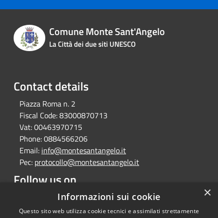
Comune Monte Sant'Angelo
La Città dei due siti UNESCO
Contact details
Piazza Roma n. 2
Fiscal Code:
83000870713
Vat:
00463970715
Phone:
0884566206
Email:
info@montesantangelo.it
Pec:
protocollo@montesantangelo.it
Follow us on
×
Facebook
Youtube
Instagram
Telegram
Whatsapp
Informazioni sui cookie
Questo sito web utilizza cookie tecnici e assimilati strettamente