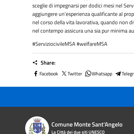
sceglie di impegnarsi per dodici mesi nel Serviz
aggiungere un'esperienza qualificante al prop
nel corso della vita lavorativa, quando non di
nel contempo assicura una sia pur minima 
#ServiziocivileMSA #welfareMSA
Share:
Facebook
Twitter
Whatsapp
Teleg
Comune Monte Sant'Angelo
La Città dei due siti UNESCO