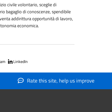
io civile volontario, sceglie di
rio bagaglio di conoscenze, spendibile
venta addirittura opportunità di lavoro,
autonomia economica.
ram
LinkedIn
Rate this site, help us improve