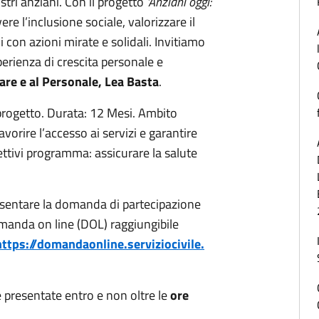
ostri anziani. Con il progetto
'Anziani oggi:
e l’inclusione sociale, valorizzare il
i con azioni mirate e solidali. Invitiamo
sperienza di crescita personale e
are e al Personale, Lea Basta
.
 progetto. Durata: 12 Mesi. Ambito
avorire l’accesso ai servizi e garantire
ettivi programma: assicurare la salute
resentare la domanda di partecipazione
manda on line (DOL) raggiungibile
https://
domandaonline.serviziocivile.
presentate entro e non oltre le
ore