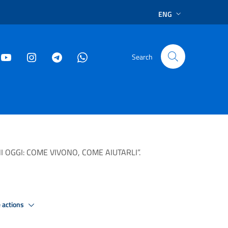
ENG
Search
I OGGI: COME VIVONO, COME AIUTARLI”.
 actions