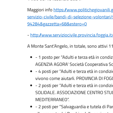
Maggiori info
https://www.
politichegiovanili.g
servizio-civile/
bandi-di-selezione-volontari/
94284&gazzetta=68&estero=0
-
http://www.serviziocivile.
provincia.foggia.it
A Monte Sant’Angelo, in totale, sono attivi 11 
- 1 posto per “Adulti e terza età in cond
AGENZIA AGORA' Società Cooperativa Soci
- 4 posti per “Adulti e terza età in condi
vivono come aiutarli. PROVINCIA DI FOGG
- 2 posti per “Adulti e terza età in cond
SOLIDALE. ASSOCIAZIONE CENTRO STU
MEDITERRANEO”.
- 2 posti per “Salvaguardia e tutela di Parc