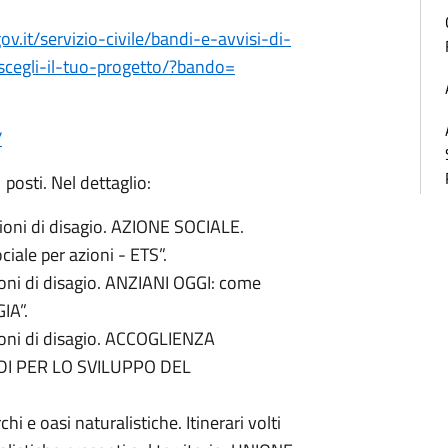
ov.it/
servizio-civile/bandi-e-
avvisi-di-
scegli-il-tuo-progetto/?bando=
/
posti. Nel dettaglio:
izioni di disagio. AZIONE SOCIALE.
ale per azioni - ETS”.
zioni di disagio. ANZIANI OGGI: come
IA”.
izioni di disagio. ACCOGLIENZA
DI PER LO SVILUPPO DEL
hi e oasi naturalistiche. Itinerari volti