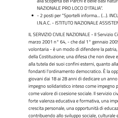
alla scoperta dei Parchi e delle oasi natur
NAZIONALE PRO LOCO D'ITALIA”.
- 2 posti per “Sportelli informa... (…).
I.N.A.C. - ISTITUTO NAZIONALE ASSISTEN
IL SERVIZIO CIVILE NAZIONALE - Il Servizio Civ
marzo 2001 n° 64, - che dal 1° gennaio 2005
volontaria - è un modo di difendere la patria, 
della Costituzione; una difesa che non deve ess
alla tutela dei suoi confini esterni, quanto al
fondanti l'ordinamento democratico. È la opp
giovani dai 18 ai 28 anni di dedicare un anno 
impegno solidaristico inteso come impegno per
come valore di coesione sociale. Il servizio ci
forte valenza educativa e formativa, una imp
crescita personale, una opportunità di educazi
contribuendo allo sviluppo sociale, culturale