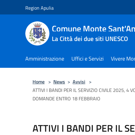
Salta al contenuto principale
Region Apulia
Comune Monte Sant'An
La Città dei due siti UNESCO
Amministrazione
Uffici e Servizi
Vivere Mo
Home
>
News
>
Avvisi
>
ATTIVI I BANDI PER IL SERVIZIO CIVILE 2025,
DOMANDE ENTRO 18 FEBBRAIO
ATTIVI I BANDI PER IL S