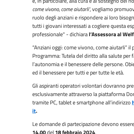
e, in particolare, alla cura e al sostegno dei n
come vivono, come aiutarli'
, vogliamo promuover
ruolo degli anziani e rispondere ai loro bisogn
tutti i giovani interessati a cogliere questa e
professionale" - dichiara
l’Assessora al Welf
“Anziani oggi: come vivono, come aiutarli” il
Programma: Tutela del diritto alla salute per f
l’autonomia e il benessere delle persone. Obi
ed il benessere per tutti e per tutte le età.
Gli aspiranti operatori volontari dovranno p
esclusivamente attraverso la piattaforma Do
tramite PC, tablet e smartphone all’indirizzo
it
.
Le domande di partecipazione devono essere 
14.00
del
18 febbraio 2024
.