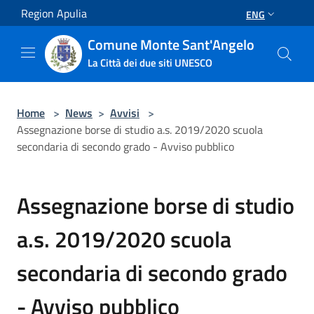
Salta al contenuto principale
Region Apulia
ENG
Comune Monte Sant'Angelo
La Città dei due siti UNESCO
Home
>
News
>
Avvisi
>
Assegnazione borse di studio a.s. 2019/2020 scuola
secondaria di secondo grado - Avviso pubblico
Assegnazione borse di studio
a.s. 2019/2020 scuola
secondaria di secondo grado
- Avviso pubblico