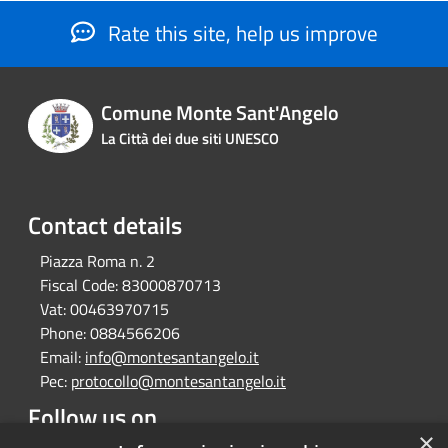
Rate this site, help us improve
Comune Monte Sant'Angelo
La Città dei due siti UNESCO
Contact details
Piazza Roma n. 2
Fiscal Code:
83000870713
Vat:
00463970715
Phone:
0884566206
Email:
info@montesantangelo.it
Pec:
protocollo@montesantangelo.it
Follow us on
×