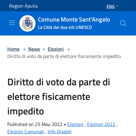
Salta al contenuto principale
Region Apulia
ENG
Comune Monte Sant'Angelo
La Città dei due siti UNESCO
Home
>
News
>
Elezioni
>
Diritto di voto da parte di elettore fisicamente impedito
Diritto di voto da parte di
elettore fisicamente
impedito
Published on 25 May 2022 •
Elezioni
,
Elezioni 2022
,
Elezioni Comunali
,
Info Disabili