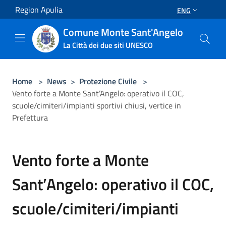
Salta al contenuto principale
Region Apulia
ENG
Comune Monte Sant'Angelo
La Città dei due siti UNESCO
Home
>
News
>
Protezione Civile
>
Vento forte a Monte Sant’Angelo: operativo il COC,
scuole/cimiteri/impianti sportivi chiusi, vertice in
Prefettura
Vento forte a Monte
Sant’Angelo: operativo il COC,
scuole/cimiteri/impianti