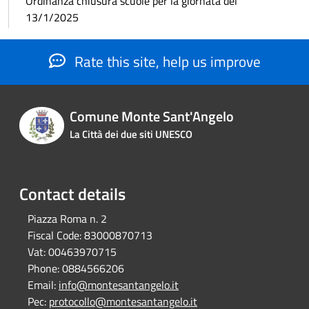
Ordinanza chiusura scuole per la giornata del
13/1/2025
Rate this site, help us improve
Comune Monte Sant'Angelo
La Città dei due siti UNESCO
Contact details
Piazza Roma n. 2
Fiscal Code:
83000870713
Vat:
00463970715
Phone:
0884566206
Email:
info@montesantangelo.it
Pec:
protocollo@montesantangelo.it