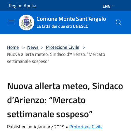
Salta al contenuto principale
Region Apulia
ENG
Comune Monte Sant'Angelo
La Città dei due siti UNESCO
Home
>
News
>
Protezione Civile
>
Nuova allerta meteo, Sindaco d’Arienzo: “Mercato
settimanale sospeso”
Nuova allerta meteo, Sindaco
d’Arienzo: “Mercato
settimanale sospeso”
Published on 4 January 2019 •
Protezione Civile