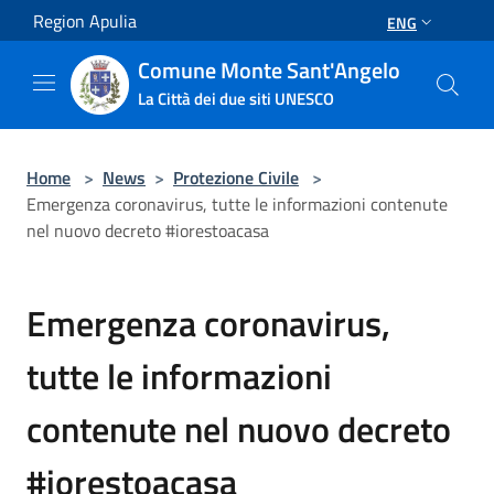
Salta al contenuto principale
Region Apulia
ENG
Comune Monte Sant'Angelo
La Città dei due siti UNESCO
Home
>
News
>
Protezione Civile
>
Emergenza coronavirus, tutte le informazioni contenute
nel nuovo decreto #iorestoacasa
Emergenza coronavirus,
tutte le informazioni
contenute nel nuovo decreto
#iorestoacasa