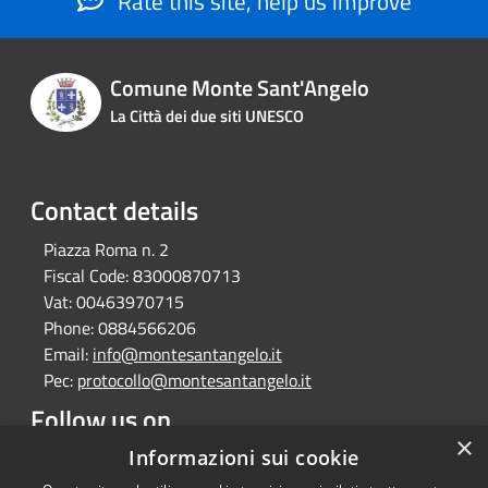
Rate this site, help us improve
Comune Monte Sant'Angelo
La Città dei due siti UNESCO
Contact details
Piazza Roma n. 2
Fiscal Code:
83000870713
Vat:
00463970715
Phone:
0884566206
Email:
info@montesantangelo.it
Pec:
protocollo@montesantangelo.it
Follow us on
×
Facebook
Youtube
Instagram
Telegram
Whatsapp
Informazioni sui cookie