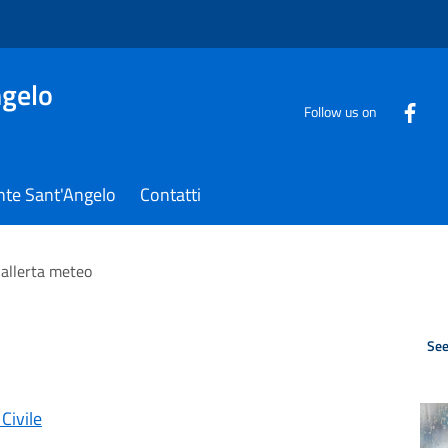
gelo
Follow us on
nte Sant'Angelo
Contatti
 allerta meteo
See
Civile