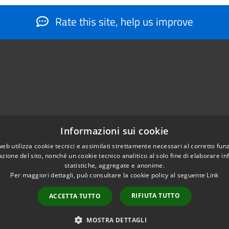
Rate this site, help us improve
Informazioni sui cookie
web utilizza cookie tecnici e assimilati strettamente necessari al corretto fu
884566206
azione del sito, nonché un cookie tecnico analitico al solo fine di elaborare i
nfo@montesantangelo.it
statistiche, aggregate e anonime.
tocollo@montesantangelo.it
Per maggiori dettagli, può consultare la cookie policy al seguente
Link
RIFIUTA TUTTO
ACCETTA TUTTO
Copyright © 2026 • Comune Mont
MOSTRA DETTAGLI