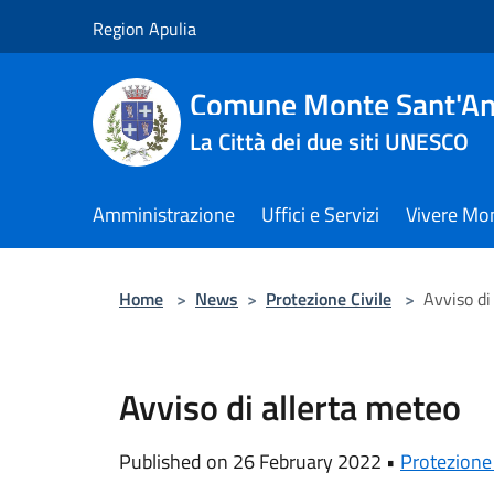
Salta al contenuto principale
Region Apulia
Comune Monte Sant'An
La Città dei due siti UNESCO
Amministrazione
Uffici e Servizi
Vivere Mo
Home
>
News
>
Protezione Civile
>
Avviso di
Avviso di allerta meteo
Published on 26 February 2022 •
Protezione 