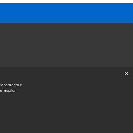
×
Follow us on
nzionamento e
Facebook
Youtube
Instagram
Telegram
Whatsapp
nformazioni
Municipium
Admin access
e Sant'Angelo • Powered by
•