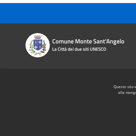
Comune Monte Sant'Angelo
La Città dei due siti UNESCO
Contact details
Questo sito 
Piazza Roma n. 2
Phone:
0
alla navig
Fiscal Code:
83000870713
Email:
i
Vat:
00463970715
Pec:
pro
RSS
Accessibility
Privacy
Cookie
Sitemap