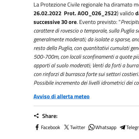
La Protezione Civile regionale ha diramato me
26.02.2022 Prot. AOO_026_2522
) valido
d
successive 30 ore
. Evento previsto: "
Precipit
carattere di rovescio o temporale, sulla Puglia s
generalmente moderati; da isolate a sparse, anc
resto della Puglia, con quantitativi cumulati gen
500-700m, con locali sconfinamenti a quote più 
apporti al suolo moderati; Venti da forti a burra
con rinforzi di burrasca forte sui settori costier
Possibile incremento dei livelli idrometrici dei co
Avviso di allerta meteo
Share:
Facebook
Twitter
Whatsapp
Teleg