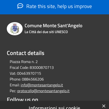
Rate this site, help us improve
Comune Monte Sant'Angelo
La Città dei due siti UNESCO
Contact details
Piazza Roma n. 2
Fiscal Code:
83000870713
Vat:
00463970715
Phone:
0884566206
Email:
info@montesantangelo.it
Pec:
protocollo@montesantangelo.it
Follow us on
×
Facebook
Youtube
Instagram
Telegram
Whatsapp
Informazioni sui cookie