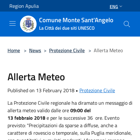
Salta al contenuto principale
Region Apulia
ENG
Comune Monte Sant'Angelo
La Città dei due siti UNESCO
Home
>
News
>
Protezione Civile
>
Allerta Meteo
Allerta Meteo
Published on 13 February 2018 •
Protezione Civile
La Protezione Civile regionale ha diramato un messaggio di
allerta meteo valido dalle ore
09:00 del
13 febbraio 2018
e per le successive 36 ore. Evento
previsto: "Precipitazioni da sparse a diffuse, anche a
carattere di rovescio o temporale, sulla Puglia meridionale,