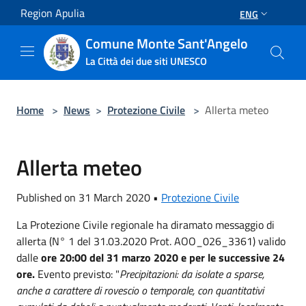
Salta al contenuto principale
Region Apulia
ENG
Comune Monte Sant'Angelo
La Città dei due siti UNESCO
Home
>
News
>
Protezione Civile
>
Allerta meteo
Allerta meteo
Published on 31 March 2020 •
Protezione Civile
La Protezione Civile regionale ha diramato messaggio di
allerta (N° 1 del 31.03.2020 Prot. AOO_026_3361) valido
dalle
ore 20:00 del 31 marzo 2020 e per le successive 24
ore.
Evento previsto: "
Precipitazioni: da isolate a sparse,
anche a carattere di rovescio o temporale, con quantitativi