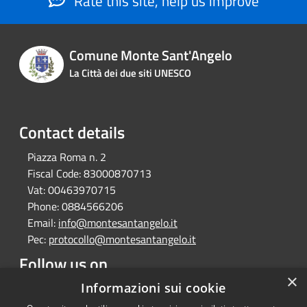
Rate this site, help us improve
Comune Monte Sant'Angelo
La Città dei due siti UNESCO
Contact details
Piazza Roma n. 2
Fiscal Code:
83000870713
Vat:
00463970715
Phone:
0884566206
Email:
info@montesantangelo.it
Pec:
protocollo@montesantangelo.it
Follow us on
×
Facebook
Youtube
Instagram
Telegram
Whatsapp
Informazioni sui cookie