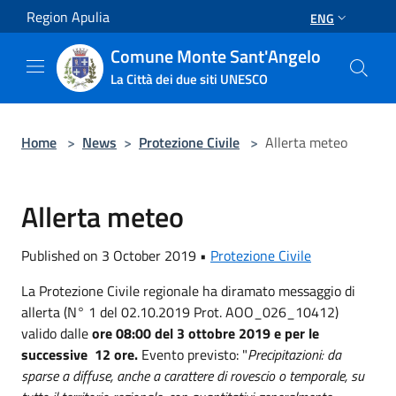
Salta al contenuto principale
Region Apulia
ENG
Comune Monte Sant'Angelo
La Città dei due siti UNESCO
Home
>
News
>
Protezione Civile
>
Allerta meteo
Allerta meteo
Published on 3 October 2019 •
Protezione Civile
La Protezione Civile regionale ha diramato messaggio di
allerta (N° 1 del 02.10.2019 Prot. AOO_026_10412)
valido dalle
ore 08:00 del 3 ottobre 2019 e per le
successive 12 ore.
Evento previsto: "
Precipitazioni: da
sparse a diffuse, anche a carattere di rovescio o temporale, su