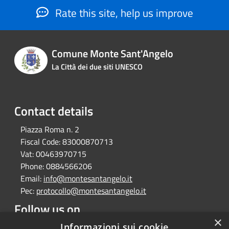
Rate this site, help us improve
Comune Monte Sant'Angelo
La Città dei due siti UNESCO
Contact details
Piazza Roma n. 2
Fiscal Code:
83000870713
Vat:
00463970715
Phone:
0884566206
Email:
info@montesantangelo.it
Pec:
protocollo@montesantangelo.it
Follow us on
×
Facebook
Youtube
Instagram
Telegram
Whatsapp
Informazioni sui cookie