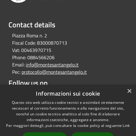
Contact details
Piazza Roma n. 2
Fiscal Code:
83000870713
Vat:
00463970715
Phone:
0884566206
Email:
info@montesantangelo.it
Pec:
protocollo@montesantangelo.it
Follow us on
×
Facebook
Youtube
Instagram
Telegram
Whatsapp
Informazioni sui cookie
Questo sito web utilizza cookie tecnici e assimilati strettamente
necessari al corretto funzionamento e alla navigazione del sito,
nonché un cookie tecnico analitico al solo fine di elaborare
informazioni statistiche, aggregate e anonime.
RSS
Copyright © 2026 • Comune
Per maggiori dettagli, può consultare la cookie policy al seguente
Link
Accessibility
Monte Sant'Angelo • Powered