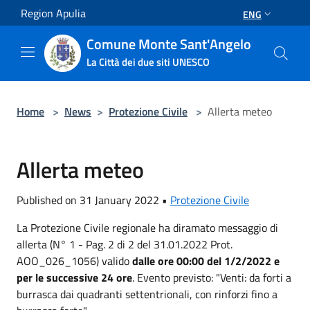
Salta al contenuto principale
Region Apulia
ENG
Comune Monte Sant'Angelo
La Città dei due siti UNESCO
Home
>
News
>
Protezione Civile
>
Allerta meteo
Allerta meteo
Published on 31 January 2022 •
Protezione Civile
La Protezione Civile regionale ha diramato messaggio di
allerta (N° 1 - Pag. 2 di 2 del 31.01.2022 Prot.
AOO_026_1056) valido
dalle ore 00:00 del 1/2/2022
e
per le successive 24 ore
. Evento previsto: "Venti: da forti a
burrasca dai quadranti settentrionali, con rinforzi fino a