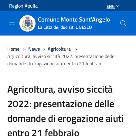
Salta al contenuto principale
Region Apulia
ENG
Comune Monte Sant'Angelo
La Città dei due siti UNESCO
Home
>
News
>
Agricoltura
>
Agricoltura, avviso siccità 2022: presentazione delle
domande di erogazione aiuti entro 21 febbraio
Agricoltura, avviso siccità
2022: presentazione delle
domande di erogazione aiuti
entro 21 febbraio