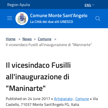
Salta al contenuto principale
Region Apulia
ENG
Comune Monte Sant'Angelo
La Città dei due siti UNESCO
Home
>
News
>
Comune
>
Il vicesindaco Fusilli all'inaugurazione di "Maninarte"
Il vicesindaco Fusilli
all'inaugurazione di
"Maninarte"
Published on 24 June 2017 •
Artigianato
,
Comune
•
Via
Castello, 71037 Monte Sant'Angelo FG, Italia