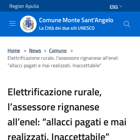
Salta al contenuto principale
Region Apulia
ENG
Comune Monte Sant'Angelo
La Città dei due siti UNESCO
Home
>
News
>
Comune
>
Elettrificazione rurale, l’assessore rignanese all’enel:
“allacci pagati e mai realizzati. Inaccettabile”
Elettrificazione rurale,
l’assessore rignanese
all’enel: “allacci pagati e mai
realizzati. Inaccettabile”