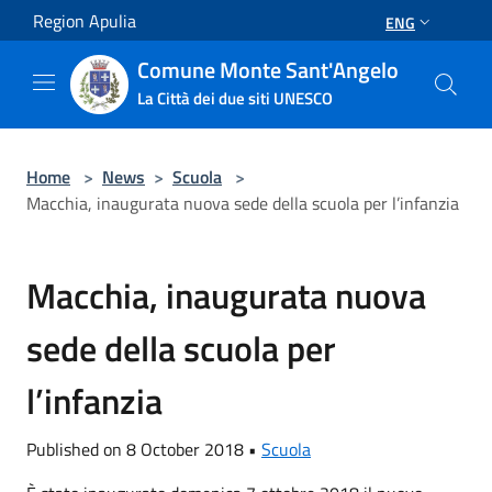
Salta al contenuto principale
Region Apulia
ENG
Comune Monte Sant'Angelo
La Città dei due siti UNESCO
Home
>
News
>
Scuola
>
Macchia, inaugurata nuova sede della scuola per l’infanzia
Macchia, inaugurata nuova
sede della scuola per
l’infanzia
Published on 8 October 2018 •
Scuola