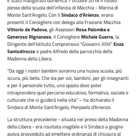
È stato inaugurato domenica 7 ottobre 2018 il nuovo
plesso della scuola dell’infanzia di Macchia - Marina di
Monte Sant’Angelo. Con il
Sindaco d’Arienzo
, erano
presenti il Consigliere con delega alla Frazione Macchia
Vittorio de Padova
, gli Assessori
Rosa Palomba e
Generoso Rignanese
, il Consigliere
Michele Guerra
, la
Dirigente dell’Istituto Comprensivo “Giovanni XXIII”
Enza
Santodirocco
e padre Alfredo della parrocchia della
Madonna della Libera.
“Da oggi i nostri bambini avranno una nuova scuola, più
sicura, più bella. Che sia per voi, bambini, per gli insegnanti
e per il personale tutto, uno spazio dove poter
intraprendere quel percorso educativo, formativo, sociale e
culturale che vi guiderà nella vita” – ha dichiarato il
Sindaco di Monte Sant’Angelo, Pierpaolo d’Arienzo.
La struttura precedente - situata nei pressi della Madonna
della Libera - era risultata inagibile e il Sindaco a giugno
aveva provveduto ad emettere ordinanza di chiusura al